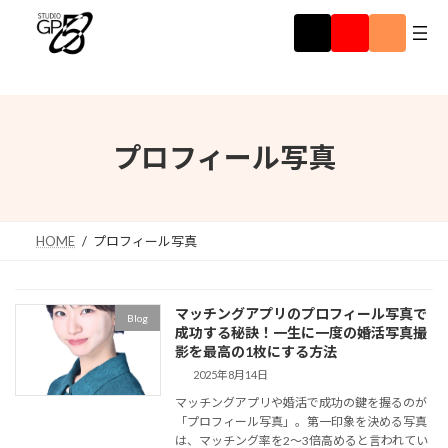
コ
ナ
ア
ア
ア
ン
ビ
イ
イ
イ
コ
コ
コ
テ
ゲ
ン
ン
ン
ン
ー
リ
リ
リ
ツ
シ
ン
ン
ン
ク
ク
ク
へ
ョ
ス
ン
プロフィール写真
キ
に
ッ
移
プ
動
HOME
プロフィール写真
マッチングアプリのプロフィール写真で
Blog
成功する秘訣！一生に一度の婚活写真撮
影を最高の1枚にする方法
2025年8月14日
マッチングアプリや婚活で成功の鍵を握るのが
「プロフィール写真」。第一印象を決める写真
は、マッチング率を2〜3倍高めると言われてい