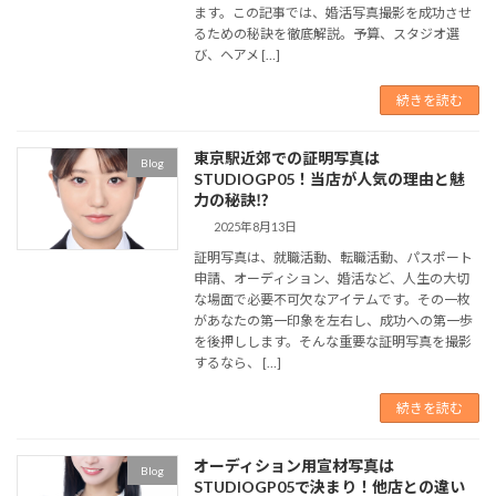
ます。この記事では、婚活写真撮影を成功させ
るための秘訣を徹底解説。予算、スタジオ選
び、ヘアメ […]
続きを読む
東京駅近郊での証明写真は
Blog
STUDIOGP05！当店が人気の理由と魅
力の秘訣⁉
2025年8月13日
証明写真は、就職活動、転職活動、パスポート
申請、オーディション、婚活など、人生の大切
な場面で必要不可欠なアイテムです。その一枚
があなたの第一印象を左右し、成功への第一歩
を後押しします。そんな重要な証明写真を撮影
するなら、 […]
続きを読む
オーディション用宣材写真は
Blog
STUDIOGP05で決まり！他店との違い