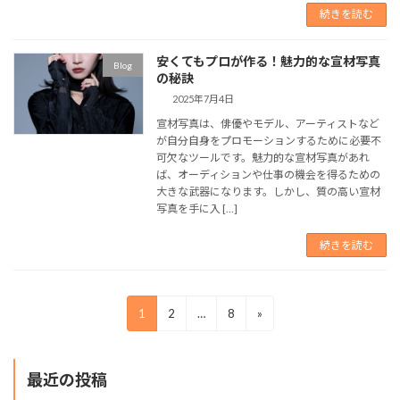
続きを読む
安くてもプロが作る！魅力的な宣材写真
Blog
の秘訣
2025年7月4日
宣材写真は、俳優やモデル、アーティストなど
が自分自身をプロモーションするために必要不
可欠なツールです。魅力的な宣材写真があれ
ば、オーディションや仕事の機会を得るための
大きな武器になります。しかし、質の高い宣材
写真を手に入 […]
続きを読む
投
固
固
固
1
2
…
8
»
稿
定
定
定
の
ペ
ペ
ペ
ペ
最近の投稿
ー
ー
ー
ー