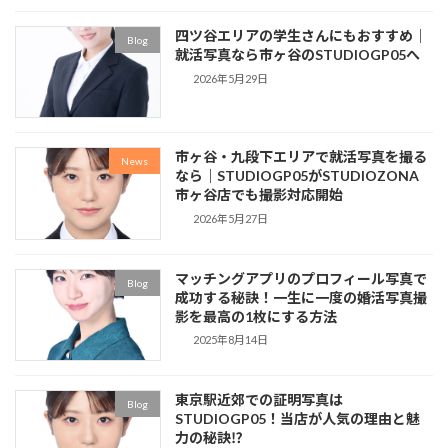
ジ
ジ
ジ
ジ
送
四ツ谷エリアの学生さんにもおすすめ｜
Blog
り
就活写真なら市ヶ谷のSTUDIOGP05へ
2026年5月29日
市ヶ谷・九段下エリアで就活写真を撮る
News
なら｜STUDIOGP05がSTUDIOZONA
市ヶ谷店でも撮影対応開始
2026年5月27日
マッチングアプリのプロフィール写真で
Blog
成功する秘訣！一生に一度の婚活写真撮
影を最高の1枚にする方法
2025年8月14日
東京駅近郊での証明写真は
Blog
STUDIOGP05！当店が人気の理由と魅
力の秘訣⁉